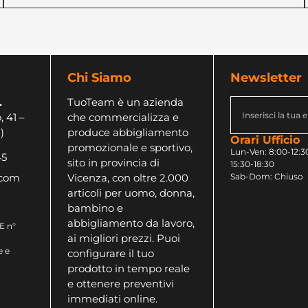
Chi Siamo
Newsletter
.
TuoTeam è un azienda
, 41 –
che commercializza e
)
produce abbigliamento
Orari Ufficio
promozionale e sportivo,
Lun-Ven: 8:00-12:30
45
sito in provincia di
15:30-18:30
Vicenza, con oltre 2.000
Sab-Dom: Chiuso
.com
articoli per uomo, donna,
bambino e
abbigliamento da lavoro,
E n°
ai migliori prezzi. Puoi
e e
configurare il tuo
prodotto in tempo reale
e ottenere preventivi
immediati online.