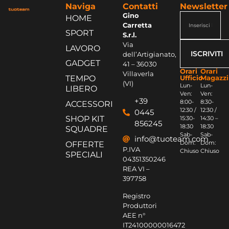
Naviga
Contatti
Newsletter
Gino
HOME
Carretta
SPORT
S.r.l.
Via
LAVORO
ISCRIVITI
dell’Artigianato,
GADGET
41 – 36030
Orari
Orari
Villaverla
Ufficio
Magazz
TEMPO
(VI)
Lun-
Lun-
LIBERO
Ven:
Ven:
+39
8:00-
8:30-
ACCESSORI
12:30 /
12:30 /
0445
SHOP KIT
15:30-
14:30 –
856245
18:30
18:30
SQUADRE
Sab-
Sab-
info@tuoteam.com
Dom:
Dom:
OFFERTE
P.IVA
Chiuso
Chiuso
SPECIALI
04351350246
REA VI –
397758
Registro
Produttori
AEE n°
IT24100000016472