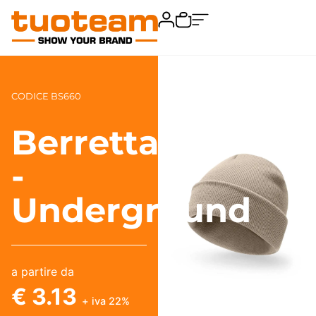
CODICE BS660
Berretta
-
Underground
a partire da
€ 3.13
+ iva 22%