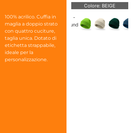
Colore: BEIGE
100% acrilico. Cuffia in
maglia a doppio strato
con quattro cuciture,
taglia unica. Dotato di
etichetta strappabile,
ideale per la
personalizzazione.