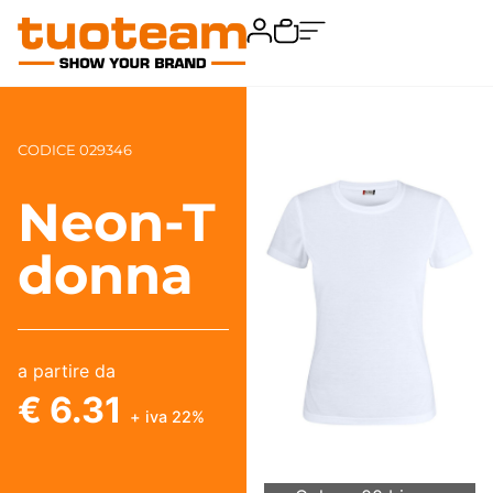
CODICE 029346
Neon-T
donna
a partire da
€ 6.31
+ iva 22%