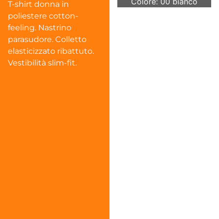
Colore: 00 bianco
T-shirt donna in
poliestere cotton-
feeling. Nastrino
parasudore. Colletto
elasticizzato ribattuto.
Vestibilità slim-fit.