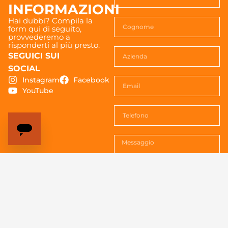
INFORMAZIONI
Hai dubbi? Compila la
form qui di seguito,
provvederemo a
risponderti al più presto.
SEGUICI SUI
SOCIAL
Instagram
Facebook
YouTube
Acconsenti al trattemento dei
dati. Vedi la
Privacy policy
per
tutte le informazioni