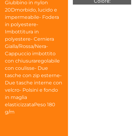
Colore:
Giubbino in nylon
20Dmorbido, lucido e
impermeabile- Fodera
in polyestere-
Imbottitura in
polyestere- Cerniera
Gialla/Rossa/Nera-
Cappuccio imbottito
con chiusuraregolabile
con coulisse- Due
tasche con zip esterne-
Due tasche interne con
velcro- Polsini e fondo
in maglia
elasticizzataPeso 180
g/m