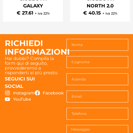
GALAXY
NORTH 2.0
€ 27.61
€ 40.15
+ iva 22%
+ iva 22%
RICHIEDI
INFORMAZIONI
Hai dubbi? Compila la
form qui di seguito,
provvederemo a
risponderti al più presto.
SEGUICI SUI
SOCIAL
Instagram
Facebook
YouTube