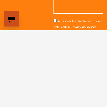
Acconsenti al trattemento dei
dati. Vedi la
Privacy policy
per
tutte le informazioni
Invia