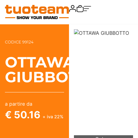
CODICE 99124
OTTAWA
GIUBBOTTO
a partire da
€ 50.16
+ iva 22%