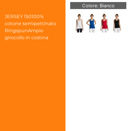
Colore: Bianco
JERSEY 150100%
cotone semipettinato
RingspunAmpio
girocollo in costina