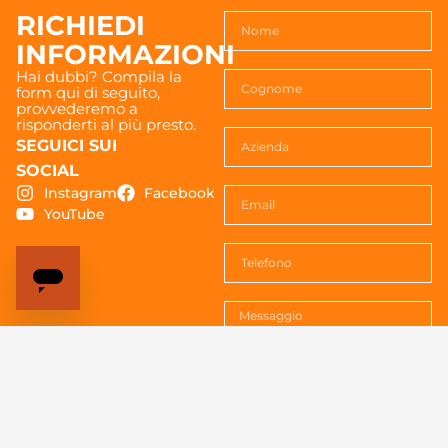
RICHIEDI
INFORMAZIONI
Hai dubbi? Compila la
form qui di seguito,
provvederemo a
risponderti al più presto.
SEGUICI SUI
SOCIAL
Instagram
Facebook
YouTube
Acconsenti al trattemento dei
dati. Vedi la
Privacy policy
per