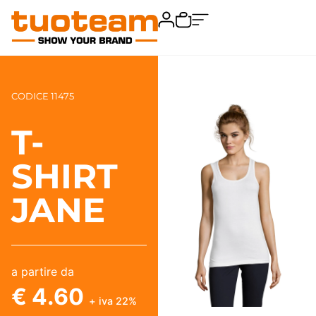
CODICE 11475
T-
SHIRT
JANE
a partire da
€ 4.60
+ iva 22%