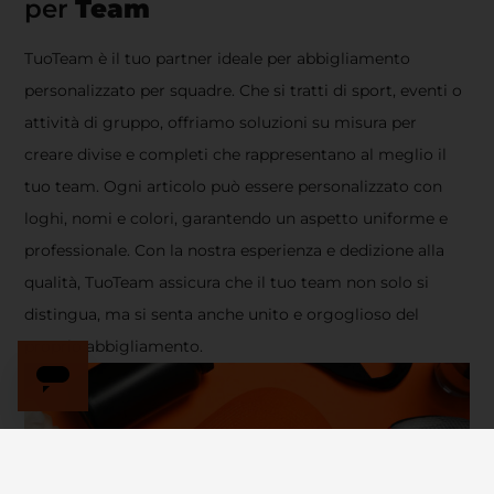
per
Team
TuoTeam è il tuo partner ideale per abbigliamento
personalizzato per squadre. Che si tratti di sport, eventi o
attività di gruppo, offriamo soluzioni su misura per
creare divise e completi che rappresentano al meglio il
tuo team. Ogni articolo può essere personalizzato con
loghi, nomi e colori, garantendo un aspetto uniforme e
professionale. Con la nostra esperienza e dedizione alla
qualità, TuoTeam assicura che il tuo team non solo si
distingua, ma si senta anche unito e orgoglioso del
proprio abbigliamento.