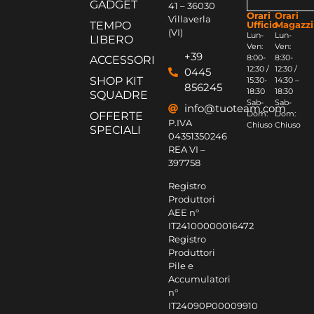
GADGET
41 – 36030
Orari
Orari
Villaverla
Ufficio
Magazz
TEMPO
(VI)
Lun-
Lun-
LIBERO
Ven:
Ven:
+39
8:00-
8:30-
ACCESSORI
12:30 /
12:30 /
0445
SHOP KIT
15:30-
14:30 –
856245
18:30
18:30
SQUADRE
Sab-
Sab-
info@tuoteam.com
Dom:
Dom:
OFFERTE
P.IVA
Chiuso
Chiuso
SPECIALI
04351350246
REA VI –
397758
Registro
Produttori
AEE n°
IT24100000016472
Registro
Produttori
Pile e
Accumulatori
n°
IT24090P00009910