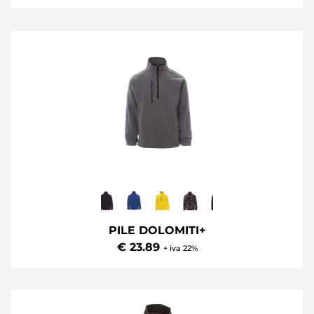
PILE NESS
€ 16.90
+ iva 22%
PILE DOLOMITI+
€ 23.89
+ iva 22%