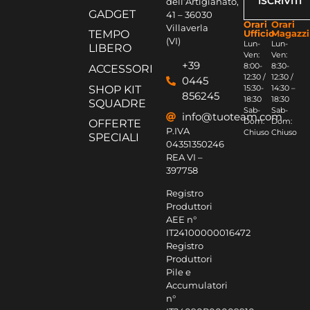
RESI GRATUITI ENTRO 30 GIORNI
Resi gratuiti su prodotti non personalizzati e
per prodotti non conformi.
Naviga
Contatti
Newsletter
Gino
HOME
Carretta
SPORT
S.r.l.
Via
LAVORO
ISCRIVITI
dell’Artigianato,