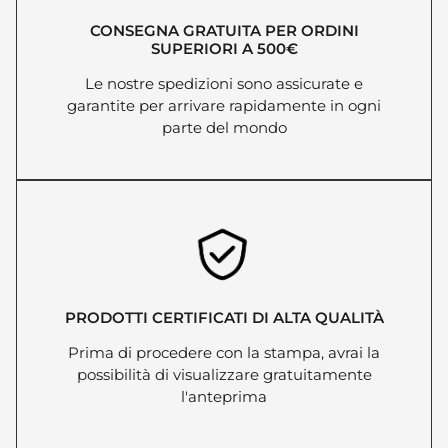
PILE NEPAL
€ 19.49
+ iva 22%