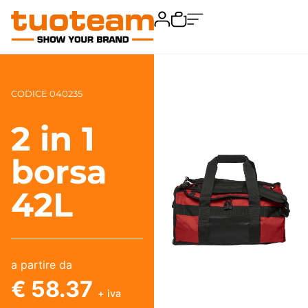
CODICE 040235
2 in 1
borsa
42L
a partire da
€ 58.37
+ iva