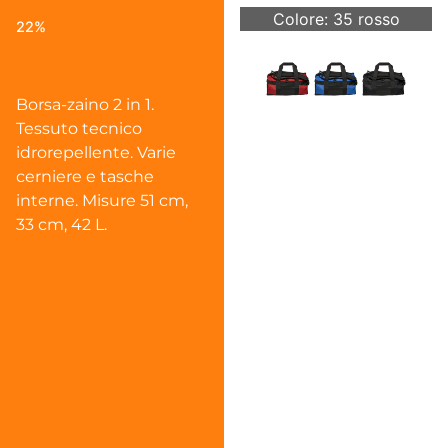
Colore: 35 rosso
22%
Borsa-zaino 2 in 1.
Tessuto tecnico
idrorepellente. Varie
cerniere e tasche
interne. Misure 51 cm,
33 cm, 42 L.