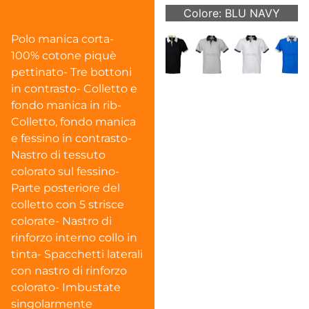
Colore: BLU NAVY
Polo manica corta-
100% cotone piquè
pettinato- Tre bottoni
in contrasto- Colletto e
fondo manica in rib-
Colletto, fondo manica
e fessino in contrasto-
Nastro di tessuto
colorato sul fessino-
Parte posteriore del
colletto con 5 strisce
colorate- Nastro di
rinforzo interno collo in
tinta- Spacchetti laterali
con nastro di rinforzo
colorato- Imbustate
singolarmente