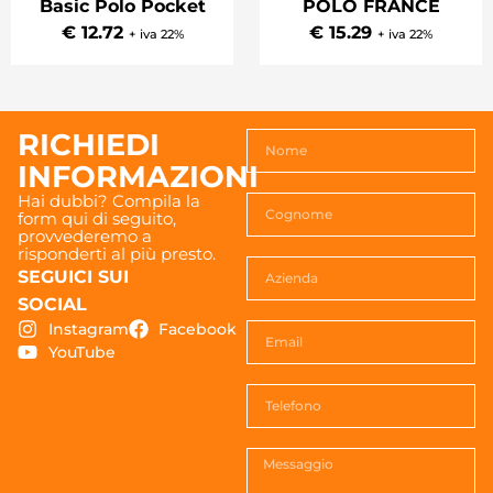
Basic Polo Pocket
POLO FRANCE
€ 12.72
€ 15.29
+ iva 22%
+ iva 22%
RICHIEDI
INFORMAZIONI
Hai dubbi? Compila la
form qui di seguito,
provvederemo a
risponderti al più presto.
SEGUICI SUI
SOCIAL
Instagram
Facebook
YouTube