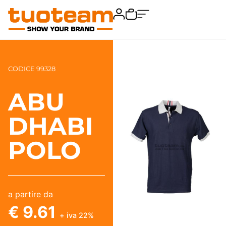
CODICE 99328
ABU
DHABI
POLO
a partire da
€ 9.61
+ iva 22%