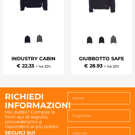
INDUSTRY CABIN
GIUBBOTTO SAFE
€ 22.33
€ 28.93
+ iva 22%
+ iva 22%
RICHIEDI
INFORMAZIONI
Hai dubbi? Compila la
form qui di seguito,
provvederemo a
risponderti al più presto.
SEGUICI SUI