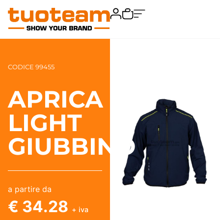
CODICE 99455
APRICA
LIGHT
GIUBBINO
a partire da
€ 34.28
+ iva