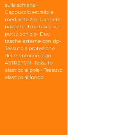
sulla schiena-
Cappuccio estraibile
mediante zip- Cerniere
nastrate- Una tasca sul
petto con zip- Due
tasche esterne con zip-
Tessuto a protezione
del mentocon logo
4STRETCH- Tessuto
elastico ai polsi- Tessuto
elastico al fondo