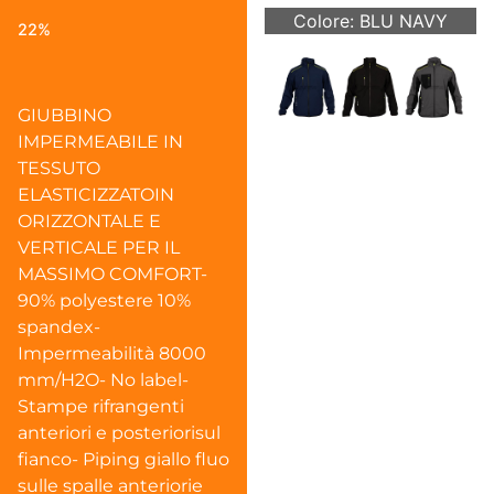
Colore: BLU NAVY
22%
GIUBBINO
IMPERMEABILE IN
TESSUTO
ELASTICIZZATOIN
ORIZZONTALE E
VERTICALE PER IL
MASSIMO COMFORT-
90% polyestere 10%
spandex-
Impermeabilità 8000
mm/H2O- No label-
Stampe rifrangenti
anteriori e posteriorisul
fianco- Piping giallo fluo
sulle spalle anteriorie