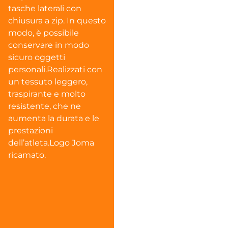
tasche laterali con
chiusura a zip. In questo
modo, è possibile
conservare in modo
sicuro oggetti
personali.Realizzati con
un tessuto leggero,
traspirante e molto
resistente, che ne
aumenta la durata e le
prestazioni
dell’atleta.Logo Joma
ricamato.