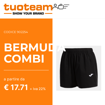
CODICE 902254
BERMUDA
COMBI
a partire da
€ 17.71
+ iva 22%