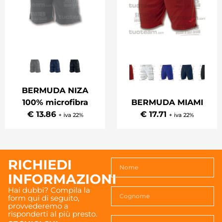
BERMUDA NIZA
100% microfibra
BERMUDA MIAMI
€ 13.86
€ 17.71
+ iva 22%
+ iva 22%
RICHIEDI
INFORMAZIONI
Hai dubbi? Compila la
form qui di seguito,
provvederemo a
risponderti al più presto.