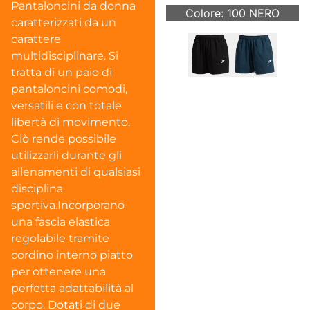
Pantaloncini da donna
Colore: 100 NERO
caratterizzati da un
carattere
multidisciplinare. Si
tratta di un paio di
pantaloncini comodi,
versatili e con totale
libertà di movimento.
Ciò rende possibile
utilizzarli durante gli
allenamenti di qualsiasi
disciplina
sportiva.Incorporano
una fascia elastica
regolabile tramite
cordino interno piatto
per ottenere una
perfetta adattabilità al
corpo. Dotati di due