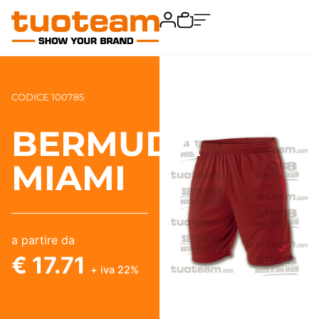
CODICE 100785
BERMUDA
MIAMI
a partire da
€ 17.71
+ iva 22%