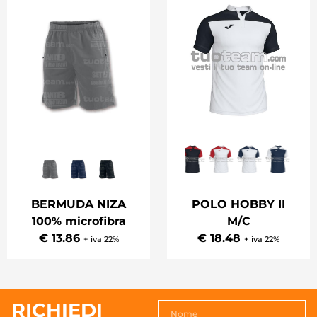
BERMUDA NIZA
POLO HOBBY II
100% microfibra
M/C
€ 13.86
€ 18.48
+ iva 22%
+ iva 22%
RICHIEDI