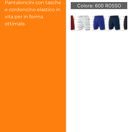
Pantaloncini con tasche
Colore: 600 ROSSO
e cordoncino elastico in
vita per in forma
ottimale.