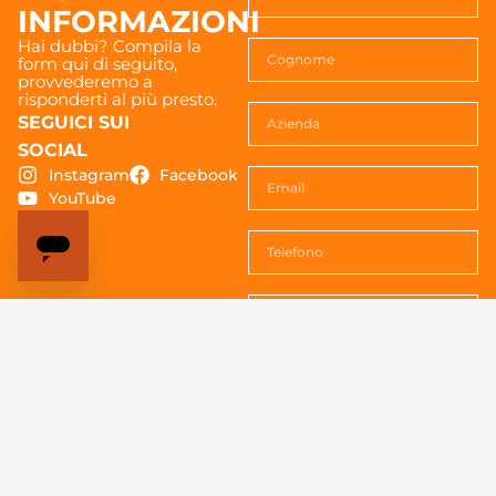
INFORMAZIONI
Hai dubbi? Compila la
form qui di seguito,
provvederemo a
risponderti al più presto.
SEGUICI SUI
SOCIAL
Instagram
Facebook
YouTube
Acconsenti al trattemento dei
dati. Vedi la
Privacy policy
per
tutte le informazioni