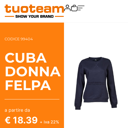
CODICE 99404
CUBA
DONNA
FELPA
a partire da
€ 18.39
+ iva 22%