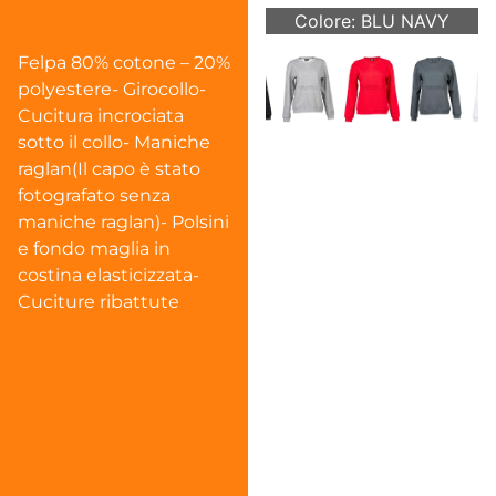
Colore: BLU NAVY
Felpa 80% cotone – 20%
polyestere- Girocollo-
Cucitura incrociata
sotto il collo- Maniche
raglan(Il capo è stato
fotografato senza
maniche raglan)- Polsini
e fondo maglia in
costina elasticizzata-
Cuciture ribattute