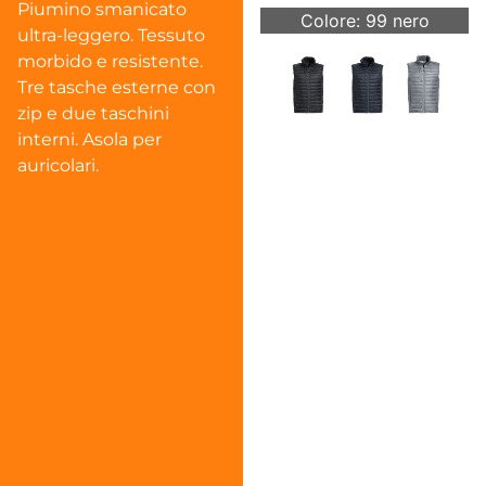
Piumino smanicato
Colore: 99 nero
ultra-leggero. Tessuto
morbido e resistente.
Tre tasche esterne con
zip e due taschini
interni. Asola per
auricolari.