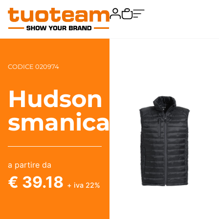
CODICE 020974
Hudson
smanicato
a partire da
€ 39.18
+ iva 22%