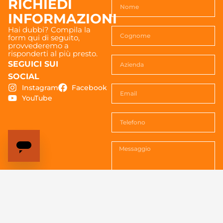
RICHIEDI
INFORMAZIONI
Hai dubbi? Compila la
form qui di seguito,
provvederemo a
risponderti al più presto.
SEGUICI SUI
SOCIAL
Instagram
Facebook
YouTube
Acconsenti al trattemento dei
dati. Vedi la
Privacy policy
per
tutte le informazioni