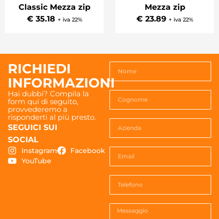
Classic Mezza zip
Mezza zip
€ 35.18
€ 23.89
+ iva 22%
+ iva 22%
RICHIEDI
INFORMAZIONI
Hai dubbi? Compila la
form qui di seguito,
provvederemo a
risponderti al più presto.
SEGUICI SUI
SOCIAL
Instagram
Facebook
YouTube