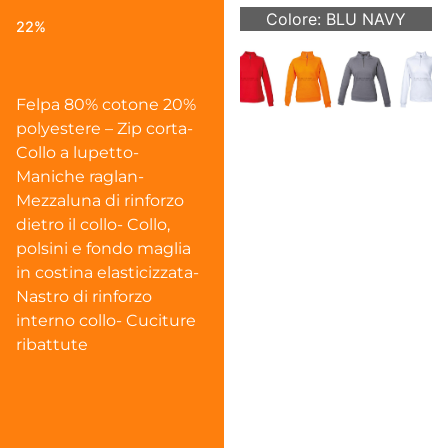
Colore: BLU NAVY
22%
Felpa 80% cotone 20%
polyestere – Zip corta-
Collo a lupetto-
Maniche raglan-
Mezzaluna di rinforzo
dietro il collo- Collo,
polsini e fondo maglia
in costina elasticizzata-
Nastro di rinforzo
interno collo- Cuciture
ribattute