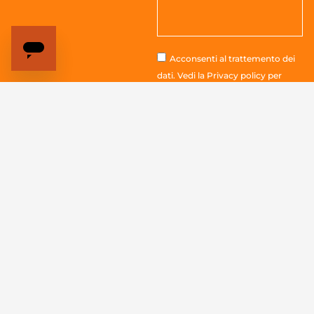
Acconsenti al trattemento dei
dati. Vedi la
Privacy policy
per
tutte le informazioni
Invia