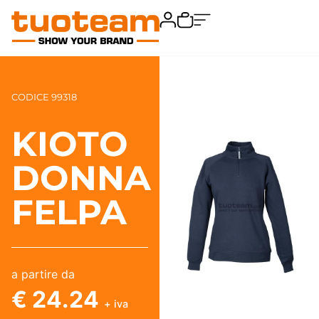
CODICE 99318
KIOTO
DONNA
FELPA
a partire da
€ 24.24
+ iva