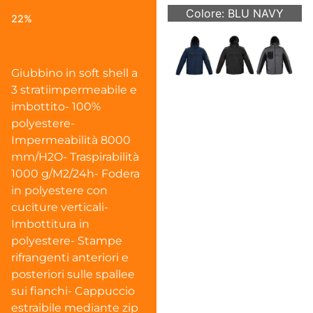
Colore: BLU NAVY
22%
Giubbino in soft shell a
3 stratiimpermeabile e
imbottito- 100%
polyestere-
Impermeabilità 8000
mm/H2O- Traspirabilità
1000 g/M2/24h- Fodera
in polyestere con
cuciture verticali-
Imbottitura in
polyestere- Stampe
rifrangenti anteriori e
posteriori sulle spallee
sui fianchi- Cappuccio
estraibile mediante zip