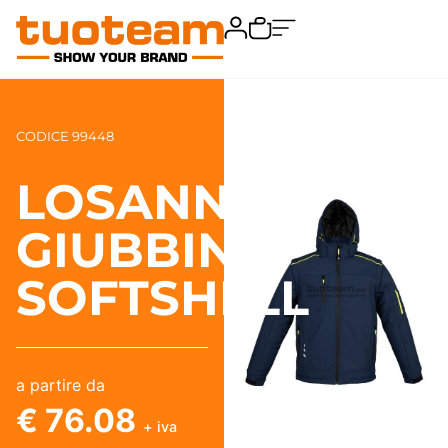
CODICE 99448
LOSANNA
GIUBBINO
SOFTSHELL
a partire da
€ 76.08
+ iva