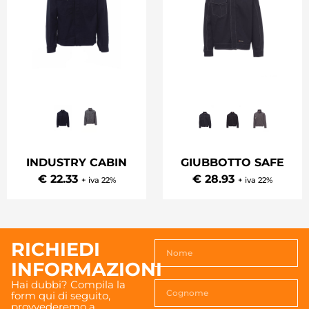
INDUSTRY CABIN
GIUBBOTTO SAFE
€ 22.33
€ 28.93
+ iva 22%
+ iva 22%
RICHIEDI
INFORMAZIONI
Hai dubbi? Compila la
form qui di seguito,
provvederemo a