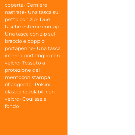
coperta- Cerniere
nastrate- Una tasca sul
petto con zip- Due
tasche esterne con zip-
Una tasca con zip sul
braccio e doppio
portapenne- Una tasca
interna portafoglio con
velcro- Tessuto a
protezione del
mentocon stampa
rifrangente- Polsini
elastici regolabili con
velcro- Coulisse al
fondo