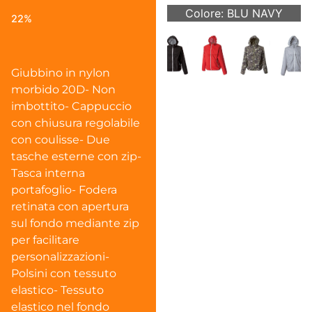
Colore: BLU NAVY
22%
Giubbino in nylon
morbido 20D- Non
imbottito- Cappuccio
con chiusura regolabile
con coulisse- Due
tasche esterne con zip-
Tasca interna
portafoglio- Fodera
retinata con apertura
sul fondo mediante zip
per facilitare
personalizzazioni-
Polsini con tessuto
elastico- Tessuto
elastico nel fondo