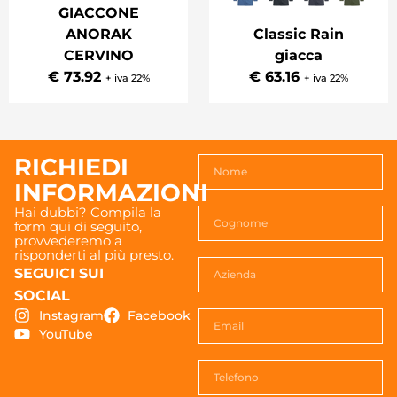
GIACCONE
ANORAK
Classic Rain
CERVINO
giacca
€ 73.92
€ 63.16
+ iva 22%
+ iva 22%
RICHIEDI
INFORMAZIONI
Hai dubbi? Compila la
form qui di seguito,
provvederemo a
risponderti al più presto.
SEGUICI SUI
SOCIAL
Instagram
Facebook
YouTube