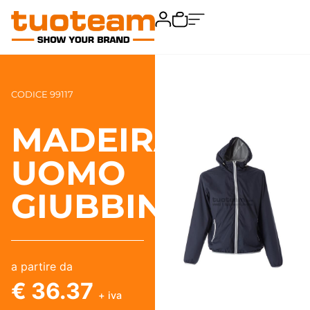
CODICE 99117
MADEIRA
UOMO
GIUBBINO
a partire da
€ 36.37
+ iva