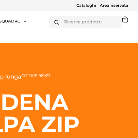
Cataloghi
|
Area riservata
 SQUADRE
CODICE 98923
p lunga
DENA
LPA ZIP