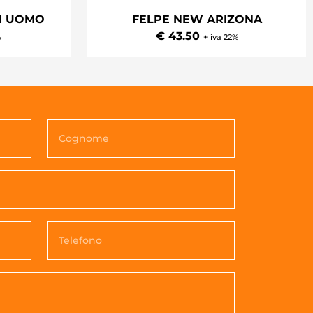
N UOMO
FELPE NEW ARIZONA
€ 43.50
%
+ iva 22%