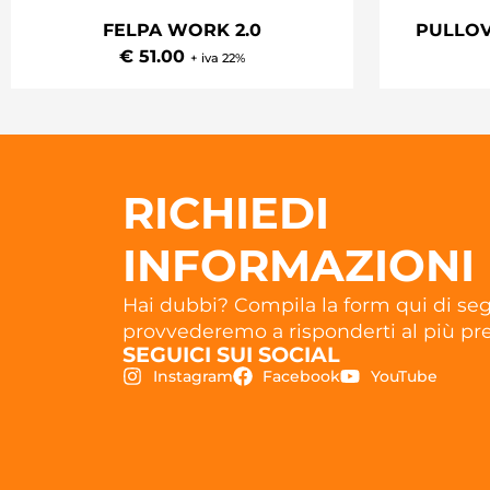
FELPA WORK 2.0
PULLO
€ 51.00
+ iva 22%
RICHIEDI
INFORMAZIONI
Hai dubbi? Compila la form qui di seg
provvederemo a risponderti al più pre
SEGUICI SUI SOCIAL
Instagram
Facebook
YouTube