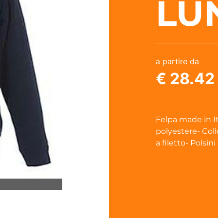
LU
a partire da
€ 28.42
Felpa made in I
polyestere- Coll
a filetto- Polsin