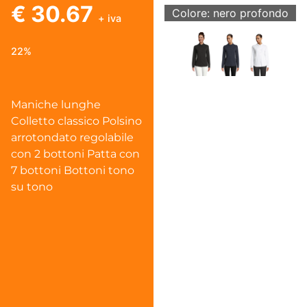
€ 30.67
Colore: nero profondo
+ iva
22%
Maniche lunghe
Colletto classico Polsino
arrotondato regolabile
con 2 bottoni Patta con
7 bottoni Bottoni tono
su tono