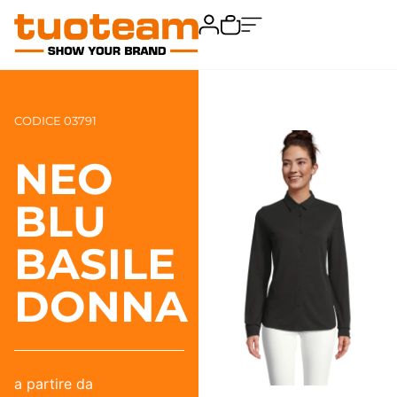
CODICE 03791
NEO
BLU
BASILE
DONNA
a partire da