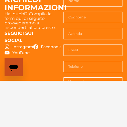
INFORMAZIONI
Hai dubbi? Compila la
form qui di seguito,
provvederemo a
risponderti al più presto.
SEGUICI SUI
SOCIAL
Instagram
Facebook
YouTube
Acconsenti al trattemento dei
dati. Vedi la
Privacy policy
per
tutte le informazioni