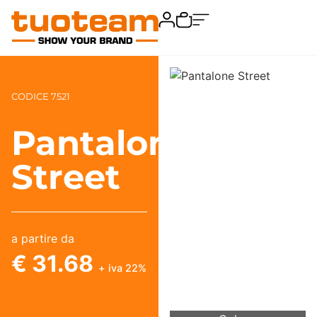
CODICE 7521
Pantalone
Street
a partire da
€ 31.68
+ iva 22%