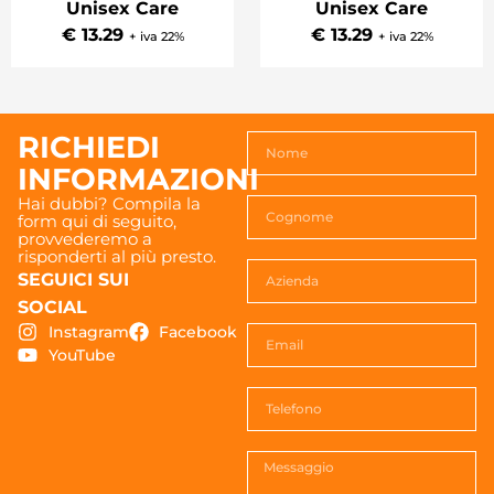
Unisex Care
Unisex Care
€ 13.29
€ 13.29
+ iva 22%
+ iva 22%
RICHIEDI
INFORMAZIONI
Hai dubbi? Compila la
form qui di seguito,
provvederemo a
risponderti al più presto.
SEGUICI SUI
SOCIAL
Instagram
Facebook
YouTube