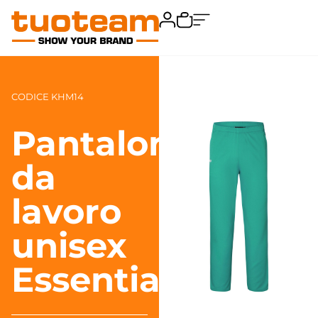
CODICE KHM14
Pantaloni
da
lavoro
unisex
Essential