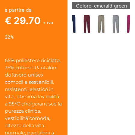
Colore: emerald green
a partire da
€ 29.70
+ iva
22%
65% poliestere riciclato,
35% cotone. Pantaloni
da lavoro unisex
comodi e sostenibili,
resistenti, elastico in
vita, altissima lavabilità
a 95°C che garantisce la
purezza clinica,
vestibilità comoda,
altezza della vita
normale, pantaloni a