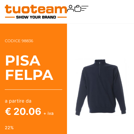
CODICE 98836
PISA
FELPA
a partire da
€ 20.06
+ iva
22%