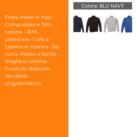
Colore: BLU NAVY
Felpa made in Italy-
Composizione 70%
cotone – 30%
poliestere- Collo a
lupetto in costina- Zip
corta- Polsini e fondo
maglia in costina-
Cuciture ribattute-
Vendibile
singolarmente