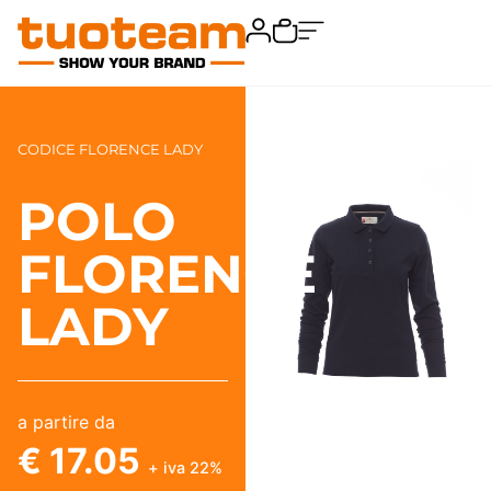
CODICE FLORENCE LADY
POLO
FLORENCE
LADY
a partire da
€ 17.05
+ iva 22%