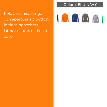
Colore: BLU NAVY
Polo a manica lunga
con apertura a 3 bottoni
in tinta, spacchetti
laterali e lunetta dietro
collo.