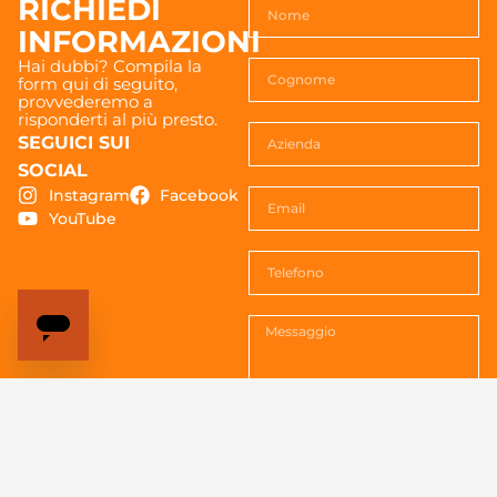
RICHIEDI
INFORMAZIONI
Hai dubbi? Compila la
form qui di seguito,
provvederemo a
risponderti al più presto.
SEGUICI SUI
SOCIAL
Instagram
Facebook
YouTube
Acconsenti al trattemento dei
dati. Vedi la
Privacy policy
per
tutte le informazioni