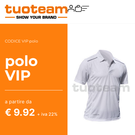
CODICE VIP polo
polo
VIP
a partire da
€ 9.92
+ iva 22%