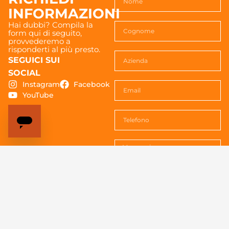
INFORMAZIONI
Hai dubbi? Compila la
form qui di seguito,
provvederemo a
risponderti al più presto.
SEGUICI SUI
SOCIAL
Instagram
Facebook
YouTube
Acconsenti al trattemento dei
dati. Vedi la
Privacy policy
per
tutte le informazioni