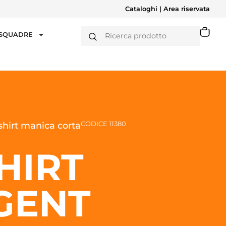
Cataloghi
|
Area riservata
 SQUADRE
CODICE 11380
hirt manica corta
HIRT
GENT