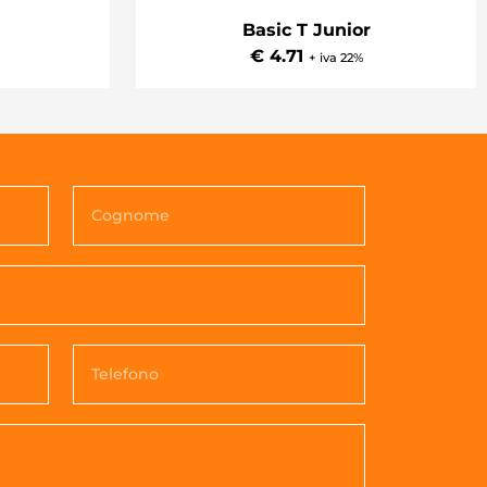
Basic T Junior
€ 4.71
+ iva 22%