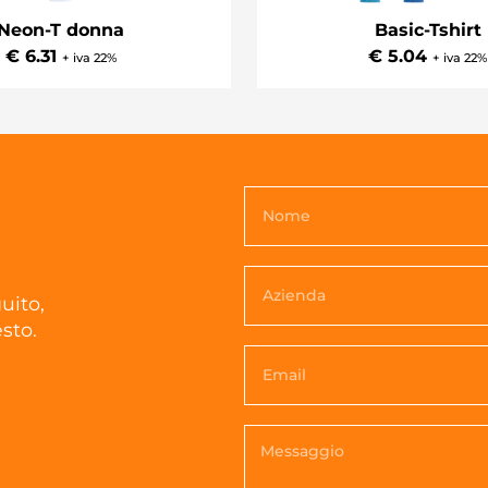
Basic-Tshirt
Neon-T donna
€ 5.04
€ 6.31
+ iva 22%
+ iva 22%
uito,
sto.