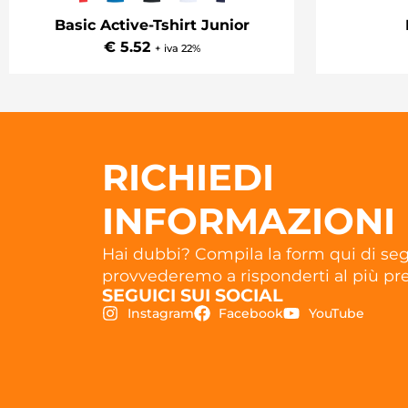
Basic Active-Tshirt Junior
€ 5.52
+ iva 22%
RICHIEDI
INFORMAZIONI
Hai dubbi? Compila la form qui di seg
provvederemo a risponderti al più pre
SEGUICI SUI SOCIAL
Instagram
Facebook
YouTube