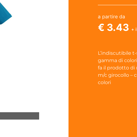
a partire da
€ 3.43
+ 
L’indiscutibile 
gamma di colori
fa il prodotto d
m/c girocollo – c
colori