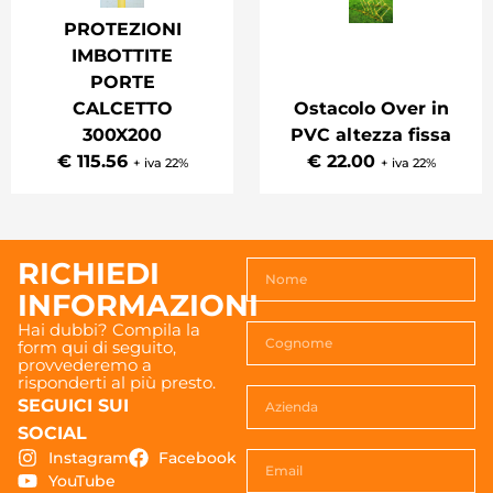
PROTEZIONI
IMBOTTITE
PORTE
Ostacolo Over in
CALCETTO
PVC altezza fissa
300X200
€ 22.00
€ 115.56
+ iva 22%
+ iva 22%
RICHIEDI
INFORMAZIONI
Hai dubbi? Compila la
form qui di seguito,
provvederemo a
risponderti al più presto.
SEGUICI SUI
SOCIAL
Instagram
Facebook
YouTube