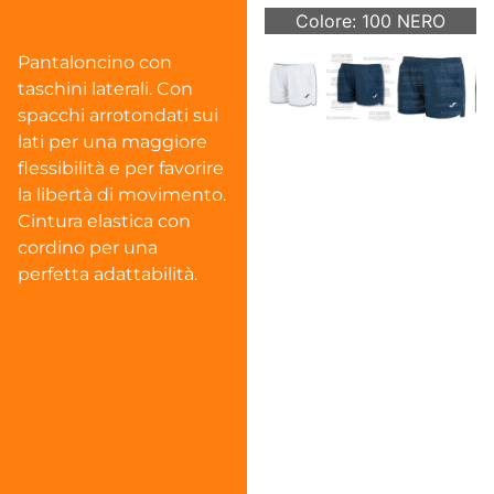
Colore: 100 NERO
Pantaloncino con
taschini laterali. Con
spacchi arrotondati sui
lati per una maggiore
flessibilità e per favorire
la libertà di movimento.
Cintura elastica con
cordino per una
perfetta adattabilità.