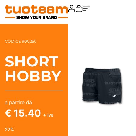
CODICE 900250
SHORT
HOBBY
a partire da
€ 15.40
+ iva
22%