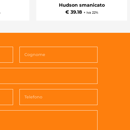
Hudson smanicato
€ 39.18
+ iva 22%
%