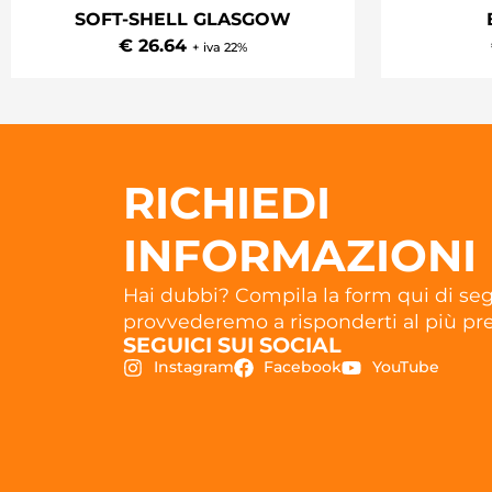
SOFT-SHELL GLASGOW
€ 26.64
+ iva 22%
RICHIEDI
INFORMAZIONI
Hai dubbi? Compila la form qui di seg
provvederemo a risponderti al più pre
SEGUICI SUI SOCIAL
Instagram
Facebook
YouTube