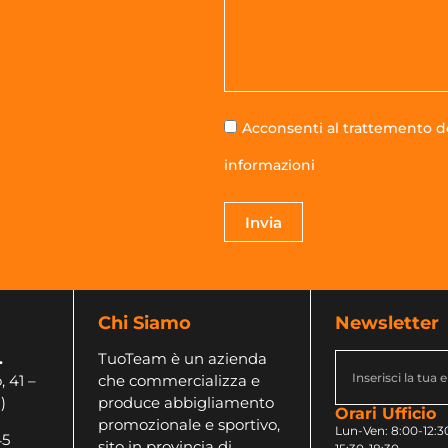
Acconsenti al trattemento de
informazioni
Invia
Chi Siamo
Newsletter
.
TuoTeam è un azienda
, 41 –
che commercializza e
)
produce abbigliamento
Orari Ufficio
promozionale e sportivo,
Lun-Ven: 8:00-12:30
45
sito in provincia di