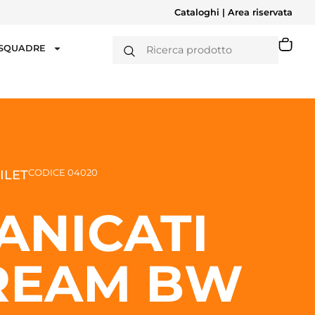
Cataloghi
|
Area riservata
 SQUADRE
CODICE 04020
ILET
ANICATI
REAM BW