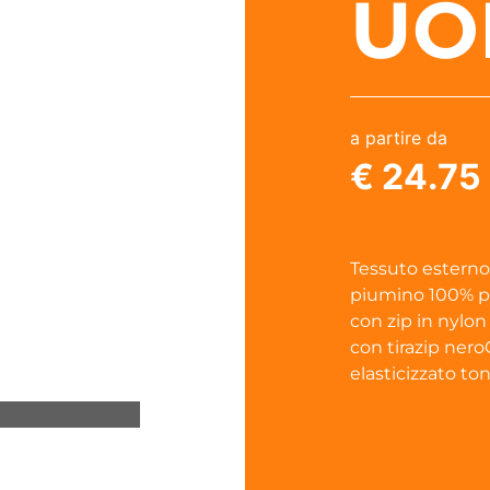
UO
a partire da
€ 24.75
Tessuto esterno
piumino 100% pol
con zip in nylon
con tirazip ner
elasticizzato to