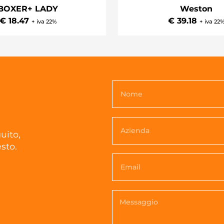
BOXER+ LADY
Weston
€ 18.47
€ 39.18
+ iva 22%
+ iva 22
uito,
sto.