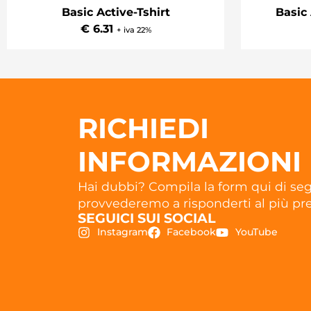
Basic 
Basic Active-Tshirt
€ 6.31
+ iva 22%
RICHIEDI
INFORMAZIONI
Hai dubbi? Compila la form qui di seg
provvederemo a risponderti al più pre
SEGUICI SUI SOCIAL
Instagram
Facebook
YouTube