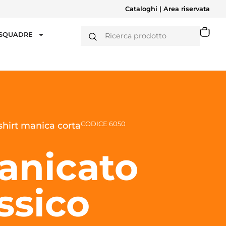
Cataloghi
|
Area riservata
 SQUADRE
CODICE 6050
hirt manica corta
anicato
ssico