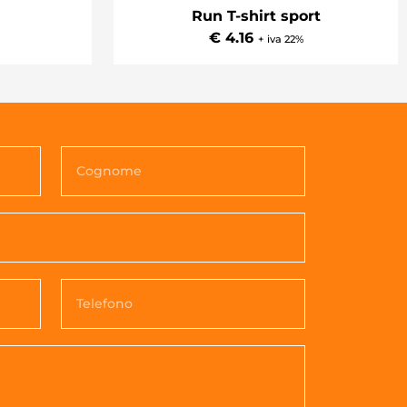
Run T-shirt sport
€ 4.16
+ iva 22%