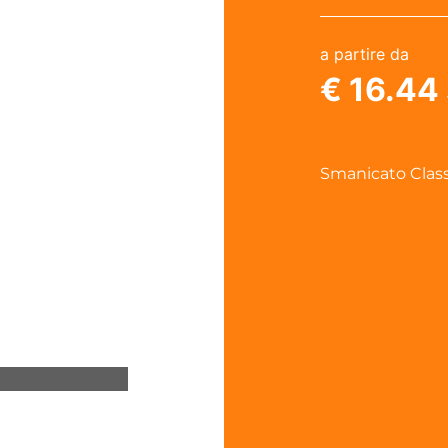
a partire da
€ 16.44
Smanicato Clas