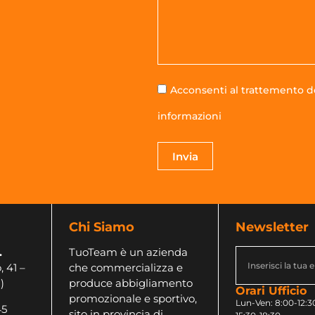
Acconsenti al trattemento de
informazioni
Invia
Chi Siamo
Newsletter
.
TuoTeam è un azienda
, 41 –
che commercializza e
)
produce abbigliamento
Orari Ufficio
promozionale e sportivo,
Lun-Ven: 8:00-12:30
45
sito in provincia di