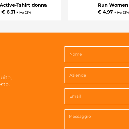
Active-Tshirt donna
Run Women
€ 6.31
€ 4.97
+ iva 22%
+ iva 22%
uito,
sto.