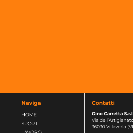
Naviga
Contatti
Gino Carretta S.r.l
HOME
Via dell’Artigianato
SPORT
36030 Villaverla (VI
LAVORO