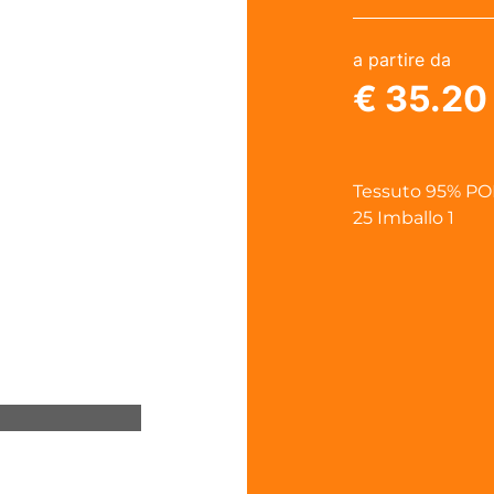
a partire da
€ 35.2
Tessuto 95% PO
25 Imballo 1