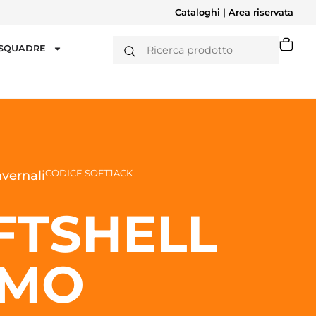
Cataloghi
|
Area riservata
 SQUADRE
CODICE SOFTJACK
vernali
FTSHELL
MO