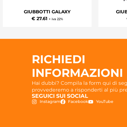
GIUBBOTTI GALAXY
GIU
€ 27.61
+ iva 22%
RICHIEDI
INFORMAZIONI
Hai dubbi? Compila la form qui di seg
provvederemo a risponderti al più pre
SEGUICI SUI SOCIAL
Instagram
Facebook
YouTube