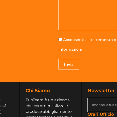
Acconsenti al trattemento de
informazioni
Invia
Chi Siamo
Newsletter
.
TuoTeam è un azienda
, 41 –
che commercializza e
)
produce abbigliamento
Orari Ufficio