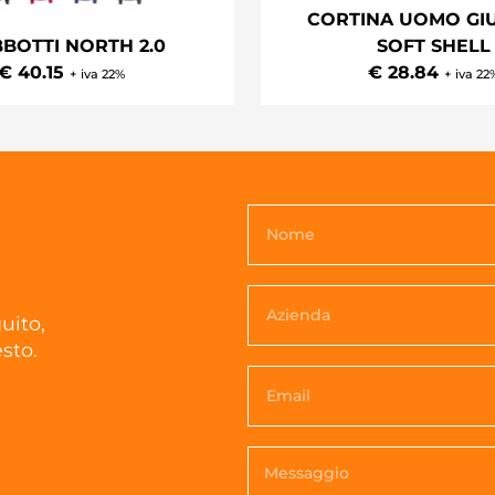
CORTINA UOMO GI
BBOTTI NORTH 2.0
SOFT SHELL
€ 40.15
€ 28.84
+ iva 22%
+ iva 22
uito,
sto.