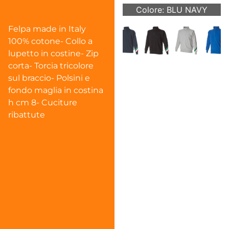
Colore: BLU NAVY
Felpa made in Italy
100% cotone- Collo a
lupetto in costine- Zip
corta- Torcia tricolore
sul braccio- Polsini e
fondo maglia in costina
h cm 8- Cuciture
ribattute