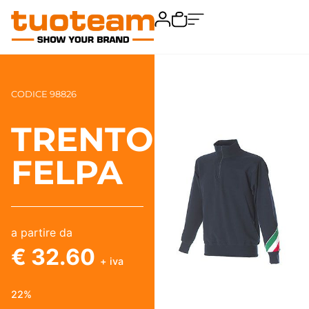
CODICE 98826
TRENTO
FELPA
a partire da
€ 32.60
+ iva
22%